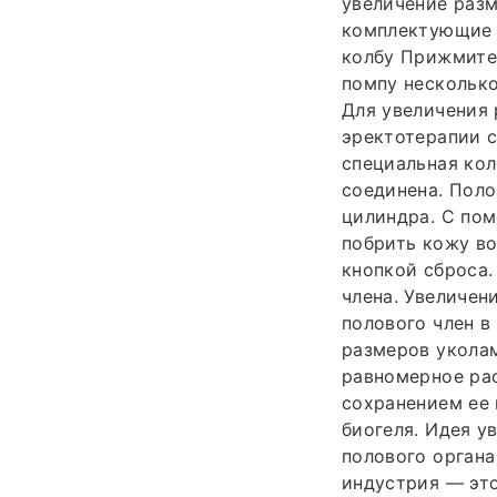
увеличение разм
комплектующие е
колбу Прижмите 
помпу несколько
Для увеличения 
эректотерапии с
специальная кол
соединена. Пол
цилиндра. С пом
побрить кожу во
кнопкой сброса.
члена. Увеличен
полового член в
размеров уколам
равномерное рас
сохранением ее 
биогеля. Идея у
полового органа
индустрия — эт