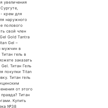
ля увеличения
 Сургуте,
 - крем для
для наружного
ие полового
ать свой член
Gel Gold Tantra
tan Gel –
я мужчин в
 Титан гель в
можете заказать
Gel. Титан Гель
ля покупки Titan
вку. Титан гель
дицинским
енения от этого
и правда? Титан
гами. Купить
тека №38