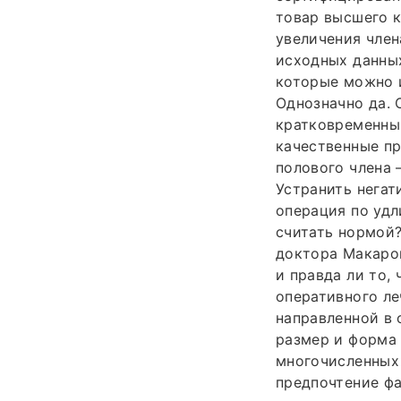
товар высшего 
увеличения член
исходных данных
которые можно и
Однозначно да. 
кратковременным
качественные пр
полового члена 
Устранить негат
операция по удл
считать нормой?
доктора Макаро
и правда ли то,
оперативного ле
направленной в 
размер и форма 
многочисленных
предпочтение ф