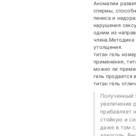
Аномалии развит
спермы, способ
пениса и недора
нарушения сексу
одним из направ
члена.Методика 
утолщения.
титан гель номер
применения, тит
можно ли примен
гель продается в
титан гель отли
Полученный 
увеличение 
прибавляет н
стойкую и с
даже в том с
алкоголь. Вн