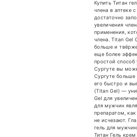
Купить Титан гел
члена в аптеке 
достаточно запо
увеличения член
применения, кот
члена. Titan Gel
больше и твёрже!
еще более эффек
простой способ 
Сургуте вы може
Сургуте больше 
его быстро и вы
(Titan Gel) — у
Gel для увеличе
для мужчин явля
препаратом, как
не исчезают. Гл
гель для мужчин
Титан Гель крем