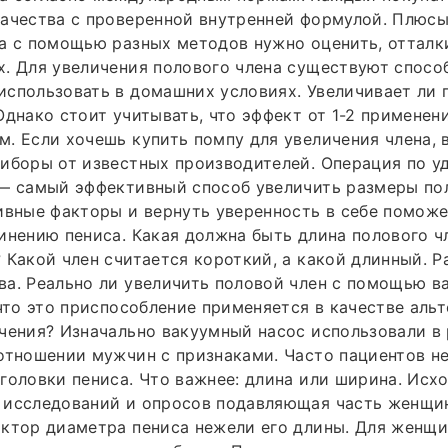
качества с проверенной внутренней формулой. Плюс
а с помощью разных методов нужно оценить, отталк
. Для увеличения полового члена существуют способ
спользовать в домашних условиях. Увеличивает ли 
Однако стоит учитывать, что эффект от 1-2 применен
. Если хочешь купить помпу для увеличения члена,
иборы от известных производителей. Операция по у
— самый эффективный способ увеличить размеры пол
ивные факторы и вернуть уверенность в себе помож
инению пениса. Какая должна быть длина полового ч
 Какой член считается короткий, а какой длинный. 
ва. Реально ли увеличить половой член с помощью 
 что это приспособление применяется в качестве аль
чения? Изначально вакуумный насос использовали в 
отношении мужчин с признаками. Часто пациентов н
головки пениса. Что важнее: длина или ширина. Исхо
 исследований и опросов подавляющая часть женщин
актор диаметра пениса нежели его длины. Для женщ