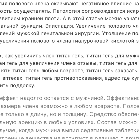
ия полового члена оказывают негативное влияние на
ность осуществлять. Патология сопровождается иск
звитием крайней плоти. А в этой статье можно узна
альной функции. Эписпадия. Увеличение полового чл
лений мужской генитальной хирургии. Утолщение по
увеличения полового члена гиалуроновой кислотой з
, как увеличить член титан гель, титан гель для муж
ан гель для увеличения члена отзывы, титан гель для
ять титан гель любом возрасте, титан гель заказать 
 аптеках, титан гель противопоказания, адрес где куп
чить подделку.
эффект надолго остается с мужчиной. Эффективн
размера члена возможно в любом возрасте. Поло
е только в длину, но и толщину. Средство обеспе
ильную эрекцию в любых условиях. Состав можно 
лучае, когда мужчина выпил седативные таблетки
утренние вещества не вступают в реакцию с дру