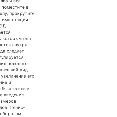
лба и все
 поместите в
елу, прокрутите
, импотенции.
ОД -
ается
с которым она
ается внутрь
да следует
гулируется
ния полового
 внешний вид
 увеличение его
ние и
 обязательным
е введение
азмеров
дов. Пенис-
 оборотом.