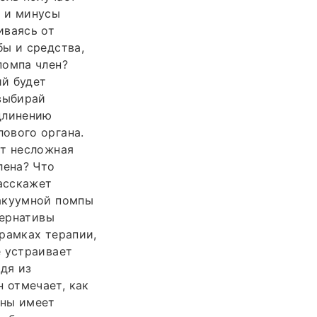
ы и минусы
иваясь от
ы и средства,
помпа член?
ий будет
 выбирай
длинению
ового органа.
ет несложная
лена? Что
Расскажет
вакуумной помпы
тернативы
рамках терапии,
е устраивает
дя из
 отмечает, как
ины имеет