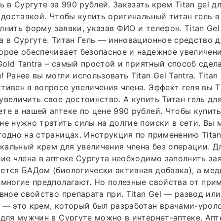
ь в Сургуте за 990 рублей. Заказать крем Titan gel д
с доставкой. Чтобы купить оригинальный титан гель в
лнить форму заявки, указав ФИО и телефон. Titan Gel
а в Сургуте. Титан Гель — инновационное средство 
орое обеспечивает безопасное и надежное увеличен
 Gold Tantra – самый простой и приятный способ сдел
 Ранее вы могли использовать Titan Gel Tantra. Titan 
тивен в вопросе увеличения члена. Эффект геля вы Ti
увеличить свое достоинство. А купить Титан гель дл
те в нашей аптеке по цене 990 рублей. Чтобы купить
не нужно тратить силы на долгие поиски в сети. Вы 
годно на страницах. Инструкция по применению Titan 
никальный крем для увеличения члена без операции. Д
ние члена в аптеке Сургута необходимо заполнить зая
ется БАДом (биологически активная добавка), а ме
 многие предполагают. Но полезные свойства от прим
авное свойство препарата при. Titan Gel — развод ил
 — это крем, который был разработан врачами-уроло
 для мужчин в Сургуте можно в интернет-аптеке. Ап