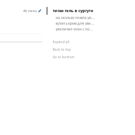
титан гель в сургуте
46 views
на сколько помпа увеличивает член
купить крем для увеличения мужского члена
увеличил член с помощью пчелы
Expand all
Back to top
Go to bottom