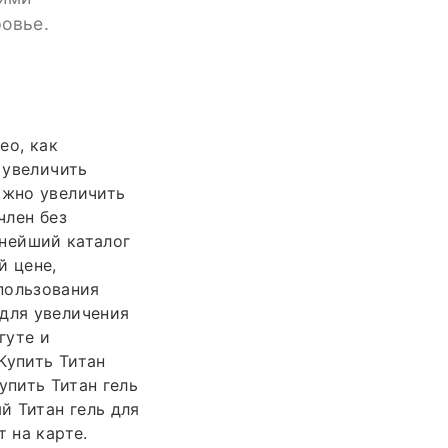
ровье.
ео, как
 увеличить
ожно увеличить
член без
нейший каталог
й цене,
спользования
 для увеличения
гуте и
Купить Титан
Купить Титан гель
й Титан гель для
 на карте.