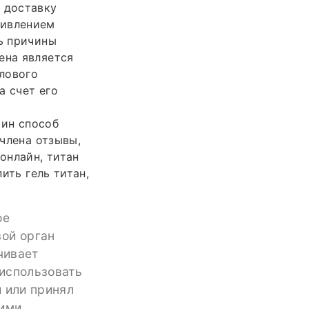
 доставку
ривлением
ть причины
ена является
лового
а счет его
чин способ
 члена отзывы,
онлайн, титан
ить гель титан,
ое
вой орган
чивает
использовать
 или принял
гими