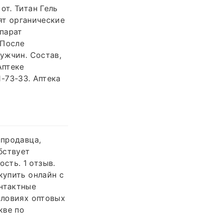
от. Титан Гель
дят органические
парат
 После
мужчин. Состав,
Аптеке
1-73-33. Аптека
 продавца,
бствует
сть. 1 отзыв.
купить онлайн с
онтактные
словиях оптовых
кве по