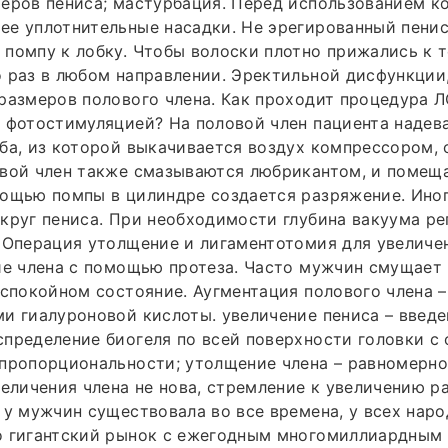
еров пениса; мастурбация. Перед использованием ко
е уплотнительные насадки. Не эрегированный пенис
помпу к лобку. Чтобы волоски плотно прижались к т
 раз в любом направлении. Эректильной дисфункции
размеров полового члена. Как проходит процедура Л
 фотостимуляцией? На половой член пациента надев
ба, из которой выкачивается воздух компрессором, 
овой член также смазываются любрикантом, и помещ
ощью помпы в цилиндре создается разряжение. Иног
круг пениса. При необходимости глубина вакуума ре
 Операция утолщение и лигаментотомия для увеличе
ие члена с помощью протеза. Часто мужчин смущает
 спокойном состояние. Аугментация полового члена –
и гиалуроновой кислоты. увеличение пениса – введе
пределение биогеля по всей поверхности головки с
пропорциональности; утолщение члена – равномерно
величения члена не нова, стремление к увеличению р
 у мужчин существовала во все времена, у всех наро
о гигантский рынок с ежегодным многомиллиардным