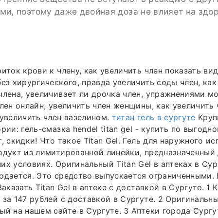
и, поэтому даже двойная доза не влияет на здо
иток крови к члену, как увеличить член показать вид
без хирургического, правда увеличить соды член, как
члена, увеличивает ли дрочка член, упражнениями м
член онлайн, увеличить член женщины, как увеличить 
 увеличить член вазелином.
титан гель в сургуте
Круп
рии: гель-смазка hendel titan gel - купить по выгодно
, скидки! Что такое Titan Gel. Гель для наружного и
одукт из лимитированной линейки, предназначенный
их условиях. Оригинальный Titan Gel в аптеках в Сур
одается. Это средство выпускается ограниченными. 
Заказать Titan Gel в аптеке с доставкой в Сургуте. 1 
 за 147 рублей с доставкой в Сургуте. 2 Оригинальны
ый на нашем сайте в Сургуте. 3 Аптеки города Сургут