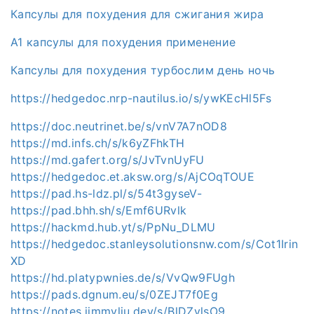
Капсулы для похудения для сжигания жира
А1 капсулы для похудения применение
Капсулы для похудения турбослим день ночь
https://hedgedoc.nrp-nautilus.io/s/ywKEcHl5Fs
https://doc.neutrinet.be/s/vnV7A7nOD8
https://md.infs.ch/s/k6yZFhkTH
https://md.gafert.org/s/JvTvnUyFU
https://hedgedoc.et.aksw.org/s/AjCOqTOUE
https://pad.hs-ldz.pl/s/54t3gyseV-
https://pad.bhh.sh/s/Emf6URvlk
https://hackmd.hub.yt/s/PpNu_DLMU
https://hedgedoc.stanleysolutionsnw.com/s/Cot1Irin
XD
https://hd.platypwnies.de/s/VvQw9FUgh
https://pads.dgnum.eu/s/0ZEJT7f0Eg
https://notes.jimmyliu.dev/s/BlDZylsO9