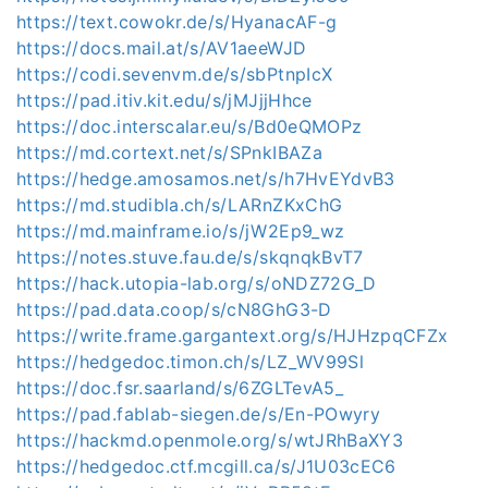
https://text.cowokr.de/s/HyanacAF-g
https://docs.mail.at/s/AV1aeeWJD
https://codi.sevenvm.de/s/sbPtnpIcX
https://pad.itiv.kit.edu/s/jMJjjHhce
https://doc.interscalar.eu/s/Bd0eQMOPz
https://md.cortext.net/s/SPnkIBAZa
https://hedge.amosamos.net/s/h7HvEYdvB3
https://md.studibla.ch/s/LARnZKxChG
https://md.mainframe.io/s/jW2Ep9_wz
https://notes.stuve.fau.de/s/skqnqkBvT7
https://hack.utopia-lab.org/s/oNDZ72G_D
https://pad.data.coop/s/cN8GhG3-D
https://write.frame.gargantext.org/s/HJHzpqCFZx
https://hedgedoc.timon.ch/s/LZ_WV99Sl
https://doc.fsr.saarland/s/6ZGLTevA5_
https://pad.fablab-siegen.de/s/En-POwyry
https://hackmd.openmole.org/s/wtJRhBaXY3
https://hedgedoc.ctf.mcgill.ca/s/J1U03cEC6