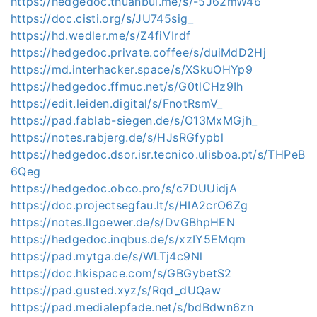
https://hedgedoc.thuanbui.me/s/-5J62mW46
https://doc.cisti.org/s/JU745sig_
https://hd.wedler.me/s/Z4fiVIrdf
https://hedgedoc.private.coffee/s/duiMdD2Hj
https://md.interhacker.space/s/XSkuOHYp9
https://hedgedoc.ffmuc.net/s/G0tlCHz9Ih
https://edit.leiden.digital/s/FnotRsmV_
https://pad.fablab-siegen.de/s/O13MxMGjh_
https://notes.rabjerg.de/s/HJsRGfypbl
https://hedgedoc.dsor.isr.tecnico.ulisboa.pt/s/THPeB
6Qeg
https://hedgedoc.obco.pro/s/c7DUUidjA
https://doc.projectsegfau.lt/s/HIA2crO6Zg
https://notes.llgoewer.de/s/DvGBhpHEN
https://hedgedoc.inqbus.de/s/xzIY5EMqm
https://pad.mytga.de/s/WLTj4c9Nl
https://doc.hkispace.com/s/GBGybetS2
https://pad.gusted.xyz/s/Rqd_dUQaw
https://pad.medialepfade.net/s/bdBdwn6zn