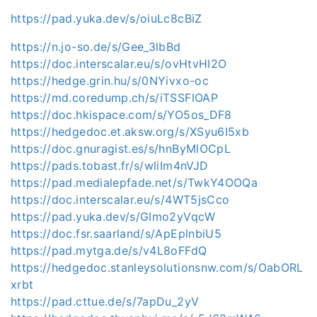
https://pad.yuka.dev/s/oiuLc8cBiZ
https://n.jo-so.de/s/Gee_3lbBd
https://doc.interscalar.eu/s/ovHtvHI2O
https://hedge.grin.hu/s/0NYivxo-oc
https://md.coredump.ch/s/iTSSFlOAP
https://doc.hkispace.com/s/YO5os_DF8
https://hedgedoc.et.aksw.org/s/XSyu6I5xb
https://doc.gnuragist.es/s/hnByMlOCpL
https://pads.tobast.fr/s/wliIm4nVJD
https://pad.medialepfade.net/s/TwkY4OOQa
https://doc.interscalar.eu/s/4WT5jsCco
https://pad.yuka.dev/s/GImo2yVqcW
https://doc.fsr.saarland/s/ApEplnbiU5
https://pad.mytga.de/s/v4L8oFFdQ
https://hedgedoc.stanleysolutionsnw.com/s/OabORL
xrbt
https://pad.cttue.de/s/7apDu_2yV