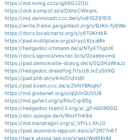
https://md.nolog.cz/s/qj66GJ2OU
https://dok.kompot.si/s/DkhzCWkqnL
https://md.darmstadt.ccc.de/s/iv61GZ91DS
https://write.frame.gargantext.org/s/BJKn-fy6We
https://docs.localcharts.org/s/y6T0KhtkR
https://pad.multiplace.org/s/ryyzXzyaWx
https://hedgedoc.ichmann.de/s/NTyEThgtdE
https://docs.sgoncalves.tec.br/s/Ozaebevmq
https://pad.demokratie-dialog.de/s/0Q3HzWraJz
https://hedgedoc.dreadfog.fr/s/z8JxZySdXQ
https://pad.bhh.sh/s/KXcDtdVd0
https://pad.koeln.ccc.de/s/ZkNYBNqN7
https://md.globenet.org/s/qQVnQUVU8
https://md.gafert.org/s/RXvCqrBSg
https://hedgedoc.team23.org/s/_g5VdG90GQ
https://doc.spiegie.de/s/RhuY1nk8d
https://md.mandragot.org/s/_VPrLLAhJG
https://pad.dominick-leppich.de/s/a72R77n6T
https://hack.utopia-lab.org/s/wdJWgWKnM