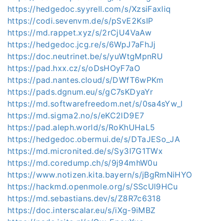
https://hedgedoc.syyrell.com/s/XzsiFaxliq
https://codi.sevenvm.de/s/pSvE2KsIP
https://md.rappet.xyz/s/2rCjU4VaAw
https://hedgedoc.jcg.re/s/6WpJ7aFhJj
https://doc.neutrinet.be/s/yuWtgMpnRU
https://pad.hxx.cz/s/oDsHOyF7aO
https://pad.nantes.cloud/s/DWfT6wPKm
https://pads.dgnum.eu/s/gC7sKDyaYr
https://md.softwarefreedom.net/s/0sa4sYw_l
https://md.sigma2.no/s/eKC2lD9E7
https://pad.aleph.world/s/RoKhUHaL5
https://hedgedoc.obermui.de/s/DTaJESo_JA
https://md.micronited.de/s/Sy3I7G1TWx
https://md.coredump.ch/s/9j94mhW0u
https://www.notizen.kita.bayern/s/jBgRmNiHYO
https://hackmd.openmole.org/s/SScUl9HCu
https://md.sebastians.dev/s/Z8R7c6318
https://doc.interscalar.eu/s/iXg-9iMBZ