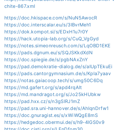
chite-867.xml
https://doc.hkispace.com/s/NuN5AwocR
https://doc.interscalar.eu/s/3IBvrMeh1
https://dok.kompot.si/s/EDxH1u7r0Y
https://hack.utopia-lab.org/s/CuQ_VgGyd
https://notes.simeonreusch.com/s/LqOBD1EKE
https://pads.dgnum.eu/s/SQJSKkdXdN
https://doc.spiegie.de/s/pgbNAxZnY
https://pad.demokratie-dialog.de/s/aIUpTEkuEi
https://pads.cantorgymnasium.de/s/Kpla7yaav
https://notas.gaiacoop.tech/s/umg50C6Dq
https://md.gafert.org/s/apd4rqAIt
https://md.mandragot.org/s/Jo25kHUbkw
https://pad.hxx.cz/s/n3gSlRJ1mZ
https://pad.sra.uni-hannover.de/s/AhlqnDrfw1
https://doc.gnuragist.es/s/xWiWQgE8mS
https://hedgedoc.obermui.de/s/h9-4lGS0v9
https://doc.cisti.org/s/LEnDfom30